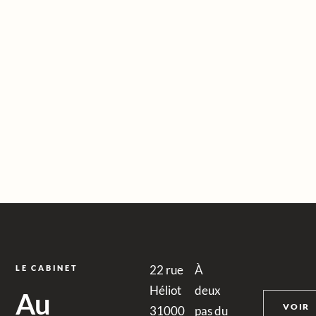
22 rue
À
LE CABINET
Héliot
deux
Au
VOIR
31000
pas du