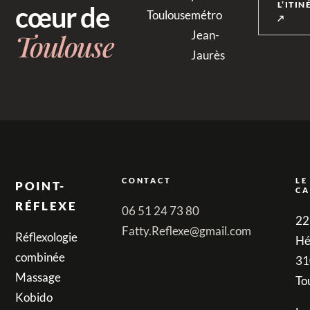
L’ITI
cœur de
Toulouse
métro
↗
Toulouse
Jean-
Jaurès
CONTACT
LE
POINT-
CA
RÉFLEXE
06 51 24 73 80
22
Fatty.Reflexe@gmail.com
Réflexologie
Hé
combinée
31
Massage
To
Kobido