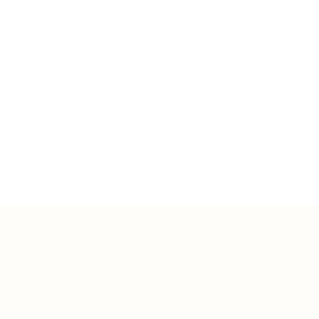
→
→
→