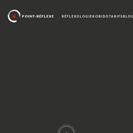
POINT-RÉFLEXE
RÉFLEXOLOGIE
KOBIDO
TARIFS
BLO